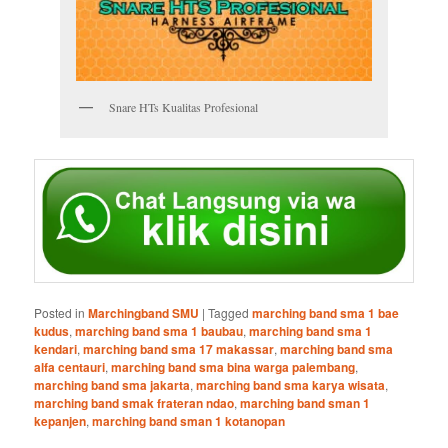
Snare HTs Kualitas Profesional
Posted in
Marchingband SMU
|
Tagged
marching band sma 1 bae
kudus
,
marching band sma 1 baubau
,
marching band sma 1
kendari
,
marching band sma 17 makassar
,
marching band sma
alfa centauri
,
marching band sma bina warga palembang
,
marching band sma jakarta
,
marching band sma karya wisata
,
marching band smak frateran ndao
,
marching band sman 1
kepanjen
,
marching band sman 1 kotanopan