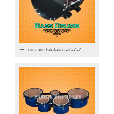
Bass Drumb 4 buah ukuran 18″,20″,22″,24″