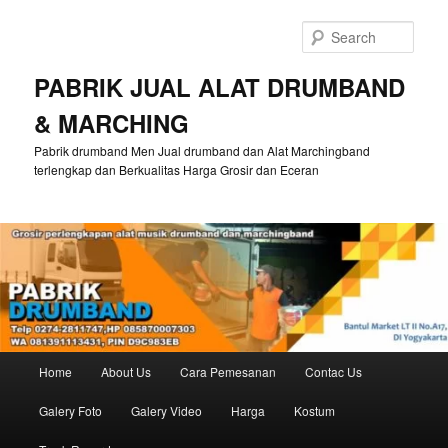
Skip
Skip
to
to
Sear
primary
secondary
content
content
PABRIK JUAL ALAT DRUMBAND
& MARCHING
Pabrik drumband Men Jual drumband dan Alat Marchingband
terlengkap dan Berkualitas Harga Grosir dan Eceran
Main
Home
About Us
Cara Pemesanan
Contac Us
menu
Galery Foto
Galery Video
Harga
Kostum