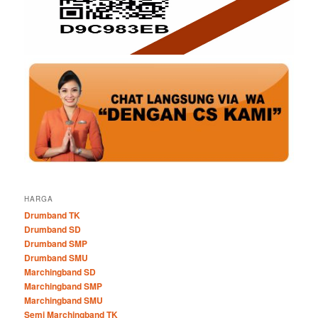
HARGA
Drumband TK
Drumband SD
Drumband SMP
Drumband SMU
Marchingband SD
Marchingband SMP
Marchingband SMU
Semi Marchingband TK