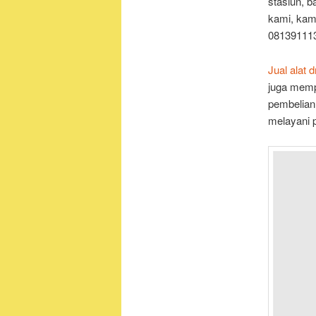
stasiun, b
kami, kam
08139111
Jual alat 
juga memp
pembelian
melayani 