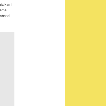
gja kami
lama
umband