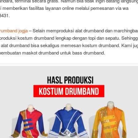
andara, terminal secara gratis. Namun bila tidak ingin datang langsun
i memberikan fasilitas layanan online melalui pemesanan via wa
3431.
drumband jogja
– Selain memproduksi alat drumband dan marchingba
roduksi kostum drumband lengkap dengan topi dan sepatu. Sehingg
 alat drumband bisa sekaligus memesan kostum drumband. Kami ju
pembuatan maskot drumband untuk bass drumband.