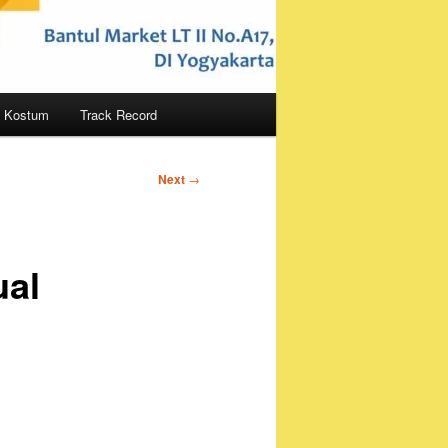
Kostum
Track Record
Next
→
ual