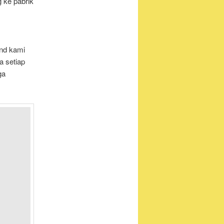
g ke pabrik
nd kami
a setiap
ga