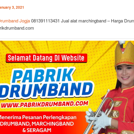
anuary 3, 2021
 Drumband Jogja
081391113431 Jual alat marchingband – Harga Dru
brikdrumband.com