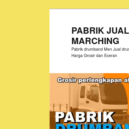
Skip
to
primary
PABRIK JUA
content
MARCHING
Pabrik drumband Men Jual drum
Harga Grosir dan Eceran