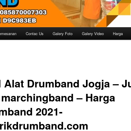
emesanan
Contac Us
Galery Foto
Galery Video
Harga
l Alat Drumband Jogja – J
t marchingband – Harga
mband 2021-
rikdrumband.com