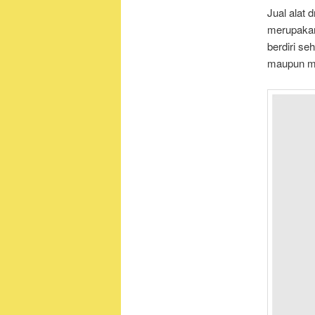
Jual alat 
merupakan
berdiri s
maupun m