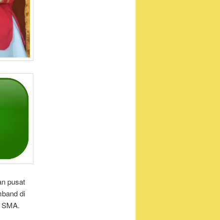
an pusat
mband di
, SMA.